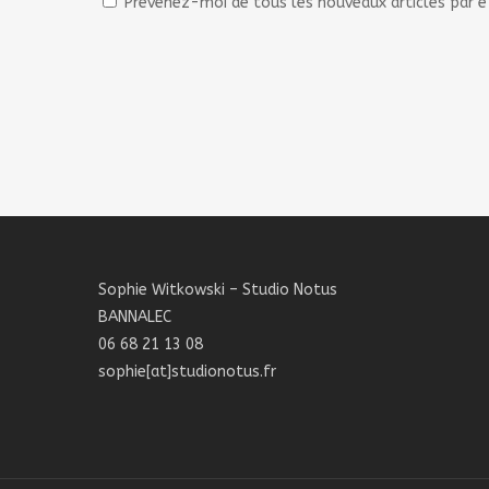
Prévenez-moi de tous les nouveaux articles par e
Sophie Witkowski – Studio Notus
BANNALEC
06 68 21 13 08
sophie[at]studionotus.fr